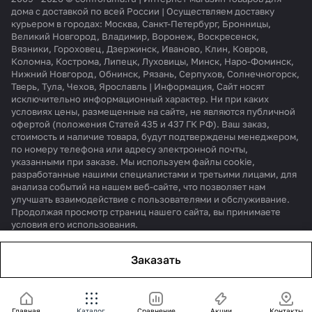
дома с доставкой по всей России | Осуществляем доставку
курьером в городах: Москва, Санкт-Петербург, Бронницы,
Великий Новгород, Владимир, Воронеж, Воскресенск,
Вязники, Гороховец, Дзержинск, Иваново, Клин, Ковров,
Коломна, Кострома, Липецк, Луховицы, Минск, Наро-Фоминск,
Нижний Новгород, Обнинск, Рязань, Серпухов, Солнечногорск,
Тверь, Тула, Чехов, Ярославль | Информация, Сайт носят
исключительно информационный характер. Ни при каких
условиях цены, размещенные на сайте, не являются публичной
офертой (положения Статей 435 и 437 ГК РФ). Ваш заказ,
стоимость и наличие товара, будут подтверждены менеджером,
по номеру телефона или адресу электронной почты,
указанными при заказе. Мы используем файлы cookie,
разработанные нашими специалистами и третьими лицами, для
анализа событий на нашем веб-сайте, что позволяет нам
улучшать взаимодействие с пользователями и обслуживание.
Продолжая просмотр страниц нашего сайта, вы принимаете
условия его использования.
Заказать
Главная
Каталог
Сравнение
Акции
Контакты