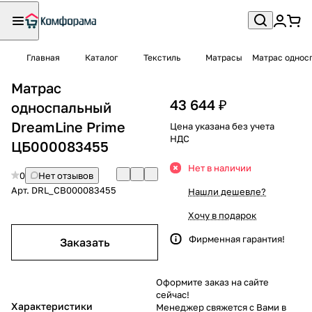
Главная
Каталог
Текстиль
Матрасы
Матрас однос
Матрас
43 644 ₽
односпальный
DreamLine Prime
Цена указана без учета
НДС
ЦБ000083455
Нет в наличии
0
Нет отзывов
Арт.
DRL_CB000083455
Нашли дешевле?
Хочу в подарок
Фирменная гарантия!
Заказать
Оформите заказ на сайте
сейчас!
Характеристики
Менеджер свяжется с Вами в