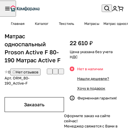
Главная
Каталог
Текстиль
Матрасы
Матрас односп
Матрас
22 610 ₽
односпальный
Proson Active F 80-
Цена указана без учета
НДС
190 Матрас Active F
Нет в наличии
0
Нет отзывов
Арт.
ORM_80-
Нашли дешевле?
190_Active-F
Хочу в подарок
Фирменная гарантия!
Заказать
Оформите заказ на сайте
сейчас!
Менеджер свяжется с Вами в