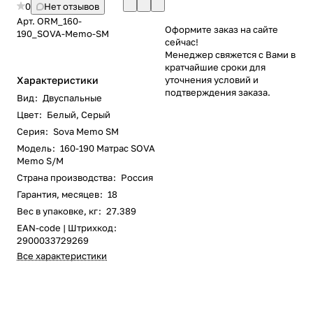
0
Нет отзывов
Арт.
ORM_160-
Оформите заказ на сайте
190_SOVA-Memo-SM
сейчас!
Менеджер свяжется с Вами в
кратчайшие сроки для
Характеристики
уточнения условий и
подтверждения заказа.
Вид
:
Двуспальные
Цвет
:
Белый
,
Серый
Серия
:
Sova Memo SM
Модель
:
160-190 Матрас SOVA
Memo S/M
Страна производства
:
Россия
Гарантия, месяцев
:
18
Вес в упаковке, кг
:
27.389
EAN-code | Штрихкод
:
2900033729269
Все характеристики