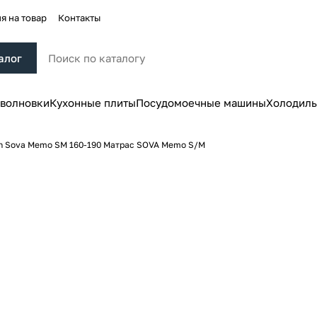
я на товар
Контакты
алог
волновки
Кухонные плиты
Посудомоечные машины
Холодиль
n Sova Memo SM 160-190 Матрас SOVA Memo S/M