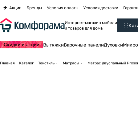
Акции
Бренды
Условия оплаты
Условия доставки
Гаранти
Интернет-магазин мебели
Кат
и товаров для дома
Скидки и акции
Вытяжки
Варочные панели
Духовки
Микро
Главная
Каталог
Текстиль
Матрасы
Матрас двуспальный Proso