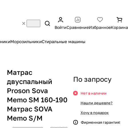
Войти
Сравнение
Избранное
Корзина
ники
Морозильники
Стиральные машины
Матрас
По запросу
двуспальный
Proson Sova
Нет в наличии
Memo SM 160-190
Нашли дешевле?
Матрас SOVA
Хочу в подарок
Memo S/M
Фирменная гарантия!