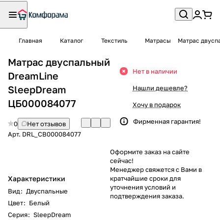
Главная
Каталог
Текстиль
Матрасы
Матрас двусп
Матрас двуспальный
Нет в наличии
DreamLine
SleepDream
Нашли дешевле?
ЦБ000084077
Хочу в подарок
Фирменная гарантия!
0
Нет отзывов
Арт.
DRL_CB000084077
Оформите заказ на сайте
сейчас!
Менеджер свяжется с Вами в
Характеристики
кратчайшие сроки для
уточнения условий и
Вид
:
Двуспальные
подтверждения заказа.
Цвет
:
Белый
Серия
:
SleepDream