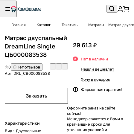
Главная
Каталог
Текстиль
Матрасы
Матрас двусп
Матрас двуспальный
29 613 ₽
DreamLine Single
ЦБ000083538
Нет в наличии
0
Нет отзывов
Нашли дешевле?
Арт.
DRL_CB000083538
Хочу в подарок
Фирменная гарантия!
Заказать
Оформите заказ на сайте
сейчас!
Менеджер свяжется с Вами в
Характеристики
кратчайшие сроки для
уточнения условий и
Вид
:
Двуспальные