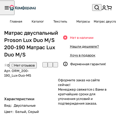
Главная
Каталог
Текстиль
Матрасы
Матрас двуспа
Матрас двуспальный
Нет в наличии
Proson Lux Duo M/S
200-190 Матрас Lux
Нашли дешевле?
Duo M/S
Хочу в подарок
Фирменная гарантия!
0
Нет отзывов
Арт.
ORM_200-
190_Lux-Duo-MS
Оформите заказ на сайте
сейчас!
Менеджер свяжется с Вами в
кратчайшие сроки для
Характеристики
уточнения условий и
подтверждения заказа.
Вид
:
Двуспальные
Цвет
:
Белый
,
Серый