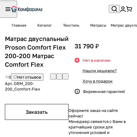
Главная
Каталог
Текстиль
Матрасы
Матрас двуспа
Матрас двуспальный
31 790 ₽
Proson Comfort Flex
200-200 Матрас
Нет в наличии
Comfort Flex
Нашли дешевле?
0
Нет отзывов
Хочу в подарок
Арт.
ORM_200-
200_Comfort-Flex
Фирменная гарантия!
Оформите заказ на сайте
Заказать
сейчас!
Менеджер свяжется с Вами в
кратчайшие сроки для
уточнения условий и