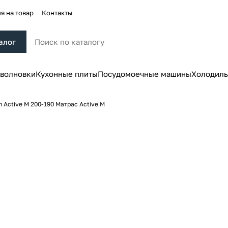
я на товар
Контакты
алог
волновки
Кухонные плиты
Посудомоечные машины
Холодиль
 Active M 200-190 Матрас Active M