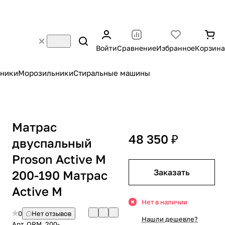
Войти
Сравнение
Избранное
Корзина
ники
Морозильники
Стиральные машины
Матрас
48 350 ₽
двуспальный
Proson Active M
Заказать
200-190 Матрас
Active M
Нет в наличии
0
Нет отзывов
Нашли дешевле?
Арт.
ORM_200-