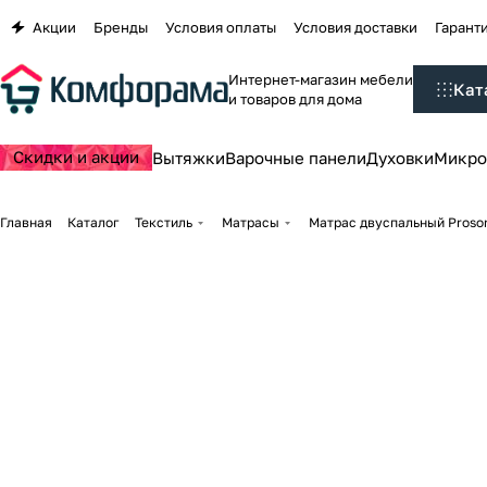
Акции
Бренды
Условия оплаты
Условия доставки
Гаранти
Интернет-магазин мебели
Кат
и товаров для дома
Скидки и акции
Вытяжки
Варочные панели
Духовки
Микро
Главная
Каталог
Текстиль
Матрасы
Матрас двуспальный Proson