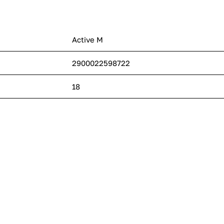
Active M
2900022598722
18