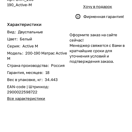
190_Active-M
Хочу в подарок
Фирменная гарантия!
Характеристики
Вид
:
Двуспальные
Оформите заказ на сайте
Цвет
:
Белый
сейчас!
Менеджер свяжется с Вами в
Серия
:
Active M
кратчайшие сроки для
Модель
:
200-190 Матрас Active
уточнения условий и
M
подтверждения заказа.
Страна производства
:
Россия
Гарантия, месяцев
:
18
Вес в упаковке, кг
:
34.443
EAN-code | Штрихкод
:
2900022598722
Все характеристики