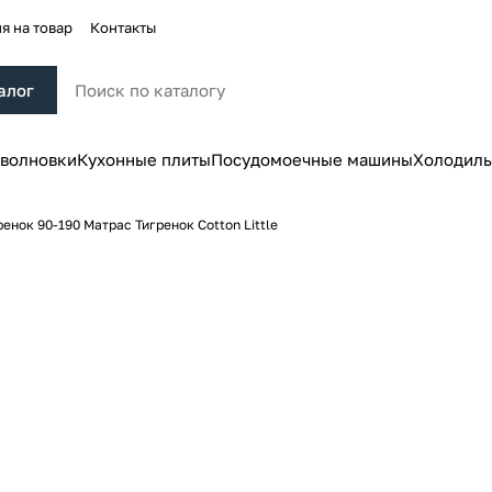
я на товар
Контакты
алог
волновки
Кухонные плиты
Посудомоечные машины
Холодиль
енок 90-190 Матрас Тигренок Cotton Little