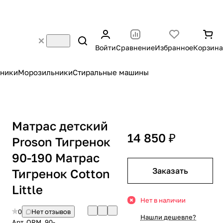
Войти
Сравнение
Избранное
Корзина
ники
Морозильники
Стиральные машины
Матрас детский
14 850 ₽
Proson Тигренок
90-190 Матрас
Заказать
Тигренок Cotton
Little
Нет в наличии
0
Нет отзывов
Нашли дешевле?
Арт.
ORM_90-