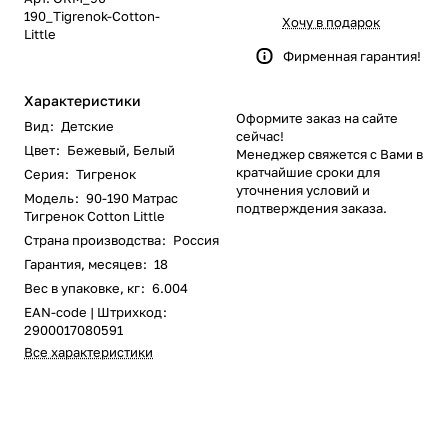
190_Tigrenok-Cotton-
Хочу в подарок
Little
Фирменная гарантия!
Характеристики
Оформите заказ на сайте
Вид
:
Детские
сейчас!
Цвет
:
Бежевый
,
Белый
Менеджер свяжется с Вами в
кратчайшие сроки для
Серия
:
Тигренок
уточнения условий и
Модель
:
90-190 Матрас
подтверждения заказа.
Тигренок Cotton Little
Страна производства
:
Россия
Гарантия, месяцев
:
18
Вес в упаковке, кг
:
6.004
EAN-code | Штрихкод
:
2900017080591
Все характеристики