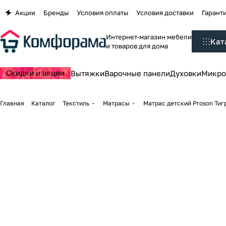
Акции
Бренды
Условия оплаты
Условия доставки
Гаранти
Интернет-магазин мебели
Кат
и товаров для дома
Скидки и акции
Вытяжки
Варочные панели
Духовки
Микро
Главная
Каталог
Текстиль
Матрасы
Матрас детский Proson Тигр