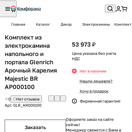
Главная
Каталог
Декор
Электрокамины
Комплект 
Комплект из
53 973 ₽
электрокамина
напольного и
Цена указана без учета
НДС
портала Glenrich
Арочный Карелия
Нет в наличии
Majestic BR
Нашли дешевле?
АР000100
Хочу в подарок
0
Нет отзывов
Фирменная гарантия!
Арт.
GLR_AR000100
Оформите заказ на сайте
сейчас!
Заказать
Менеджер свяжется с Вами в