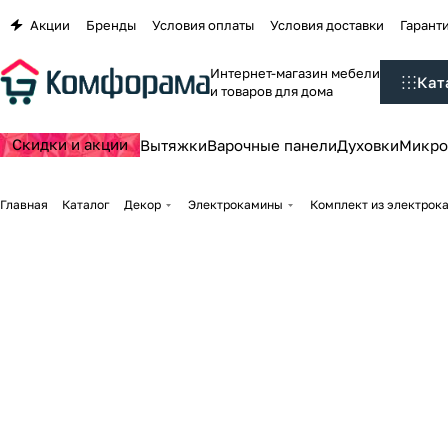
Акции
Бренды
Условия оплаты
Условия доставки
Гаранти
Интернет-магазин мебели
Кат
и товаров для дома
Скидки и акции
Вытяжки
Варочные панели
Духовки
Микро
Главная
Каталог
Декор
Электрокамины
Комплект из электрока