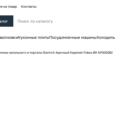
я на товар
Контакты
алог
волновки
Кухонные плиты
Посудомоечные машины
Холодиль
мина напольного и портала Glenrich Арочный Карелия Fobos BR АР000082