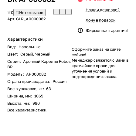
Нашли дешевле?
0
Нет отзывов
Арт.
GLR_AR000082
Хочу в подарок
Фирменная гарантия!
Характеристики
Вид
:
Напольные
Оформите заказ на сайте
Цвет
:
Серый
,
Черный
сейчас!
Менеджер свяжется с Вами в
Серия
:
Арочный Карелия Fobos
кратчайшие сроки для
BR
уточнения условий и
Модель
:
АР000082
подтверждения заказа.
Страна производства
:
Россия
Вес в упаковке, кг
:
63
Ширина, мм
:
1065
Высота, мм
:
980
Все характеристики