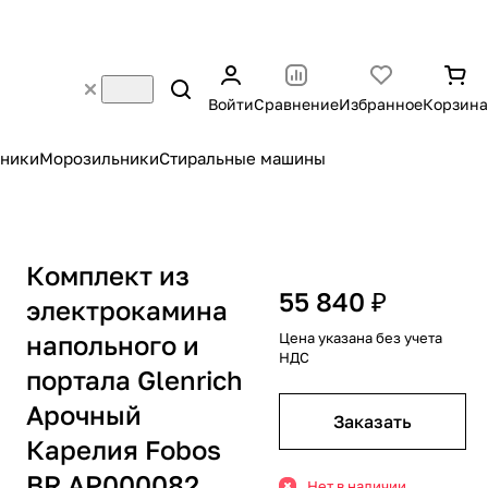
Войти
Сравнение
Избранное
Корзина
ники
Морозильники
Стиральные машины
Комплект из
55 840 ₽
электрокамина
напольного и
Цена указана без учета
НДС
портала Glenrich
Арочный
Заказать
Карелия Fobos
BR АР000082
Нет в наличии