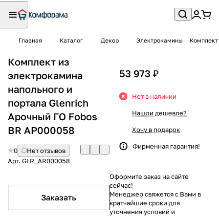
Главная
Каталог
Декор
Электрокамины
Комплект 
Комплект из
53 973 ₽
электрокамина
напольного и
Нет в наличии
портала Glenrich
Нашли дешевле?
Арочный ГО Fobos
BR АР000058
Хочу в подарок
Фирменная гарантия!
0
Нет отзывов
Арт.
GLR_AR000058
Оформите заказ на сайте
сейчас!
Менеджер свяжется с Вами в
Заказать
кратчайшие сроки для
уточнения условий и