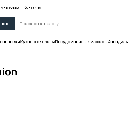
я на товар
Контакты
алог
волновки
Кухонные плиты
Посудомоечные машины
Холодиль
ion