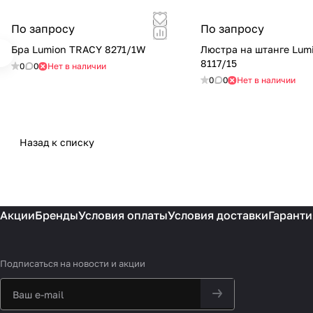
По запросу
По запросу
Бра Lumion TRACY 8271/1W
Люстра на штанге Lumi
8117/15
0
0
Нет в наличии
0
0
Нет в наличии
Назад к списку
Акции
Бренды
Условия оплаты
Условия доставки
Гаранти
Подписаться
на новости и акции