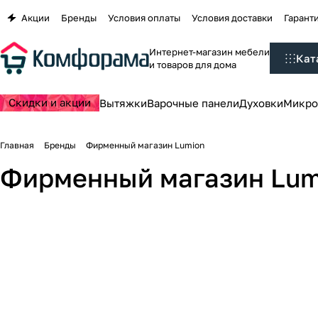
Акции
Бренды
Условия оплаты
Условия доставки
Гаранти
Интернет-магазин мебели
Кат
и товаров для дома
Скидки и акции
Вытяжки
Варочные панели
Духовки
Микро
Главная
Бренды
Фирменный магазин Lumion
Фирменный магазин Lum