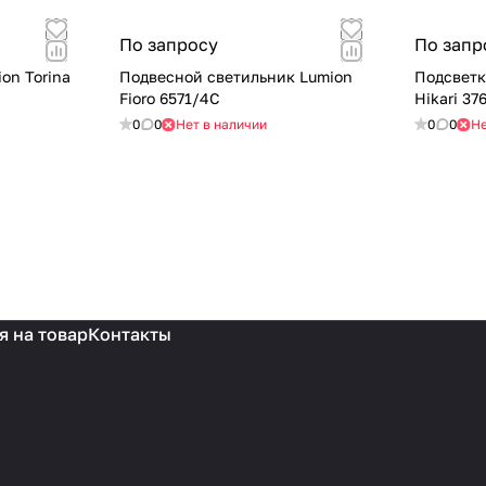
По запросу
По запр
on Torina
Подвесной светильник Lumion
Подсветк
Fioro 6571/4C
Hikari 3
0
0
Нет в наличии
0
0
Не
я на товар
Контакты