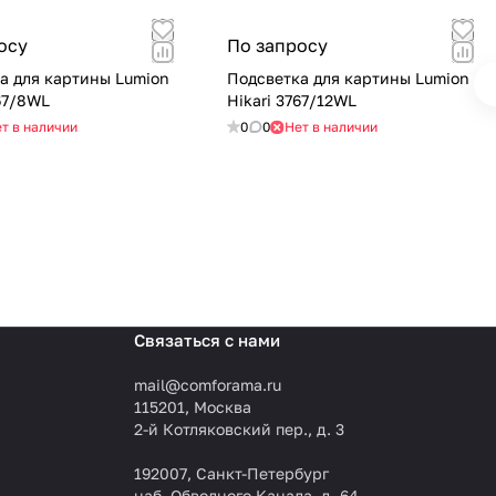
осу
По запросу
а для картины Lumion
Подсветка для картины Lumion
767/8WL
Hikari 3767/12WL
т в наличии
0
0
Нет в наличии
Связаться с нами
mail@comforama.ru
115201, Москва
2-й Котляковский пер., д. 3
192007, Санкт-Петербург
наб. Обводного Канала, д. 64